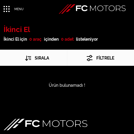
MENU
İkinci El
İkinci El için
0 araç
içinden
0 adet
listeleniyor
SIRALA
FİLTRELE
Ürün bulunamadı !