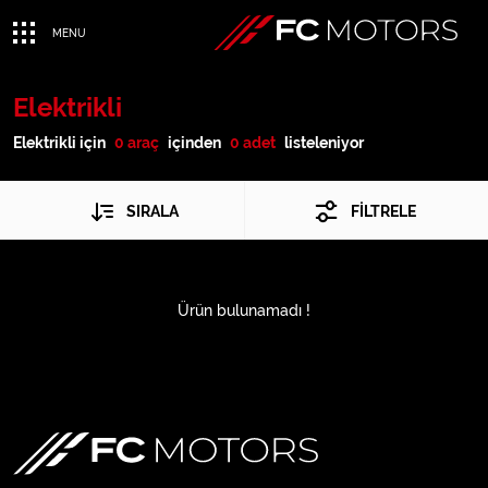
MENU
Elektrikli
Elektrikli için
0 araç
içinden
0 adet
listeleniyor
SIRALA
FİLTRELE
Ürün bulunamadı !