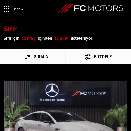
MENU
Sıfır
Sıfır için
12 araç
içinden
12 adet
listeleniyor
SIRALA
FİLTRELE