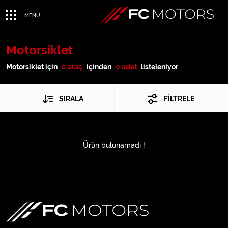
MENU
Motorsiklet
Motorsiklet için
0 araç
içinden
0 adet
listeleniyor
SIRALA
FİLTRELE
Ürün bulunamadı !